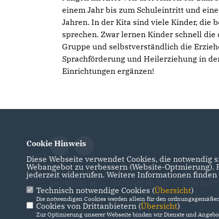
einem Jahr bis zum Schuleintritt und eine
Jahren. In der Kita sind viele Kinder, di
sprechen. Zwar lernen Kinder schnell die
Gruppe und selbstverständlich die Erzie
Sprachförderung und Heilerziehung in de
Einrichtungen ergänzen!
Cookie Hinweis
Diese Webseite verwendet Cookies, die notwendig si
Webangebot zu verbessern (Website-Optmierung). Fü
jederzeit widerrufen. Weitere Informationen finden
IMPRESSUM
DATENSCHUTZ
KONTAKT
Technisch notwendige Cookies (
Übersicht
)
Die notwendigen Cookies werden allein für den ordnungsgemäßen 
Cookies von Drittanbietern (
Übersicht
)
Zur Optimierung unserer Webseite binden wir Dienste und Angebot