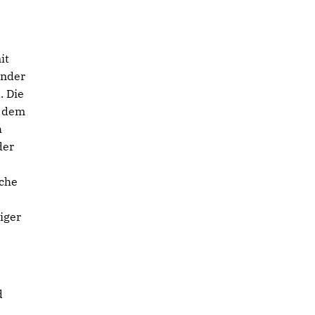
it
inder
. Die
n dem
h
der
iche
iger
.
d