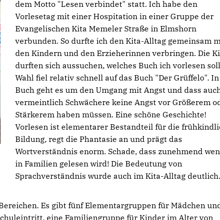
dem Motto "Lesen verbindet" statt. Ich habe den
Vorlesetag mit einer Hospitation in einer Gruppe der
Evangelischen Kita Memeler Straße in Elmshorn
verbunden. So durfte ich den Kita-Alltag gemeinsam m
den Kindern und den Erzieherinnen verbringen. Die K
durften sich aussuchen, welches Buch ich vorlesen soll
Wahl fiel relativ schnell auf das Buch "Der Grüffelo". I
Buch geht es um den Umgang mit Angst und dass auc
vermeintlich Schwächere keine Angst vor Größerem o
Stärkerem haben müssen. Eine schöne Geschichte!
Vorlesen ist elementarer Bestandteil für die frühkindl
Bildung, regt die Phantasie an und prägt das
Wortverständnis enorm. Schade, dass zunehmend wen
in Familien gelesen wird! Die Bedeutung von
Sprachverständnis wurde auch im Kita-Alltag deutlich
Bereichen. Es gibt fünf Elementargruppen für Mädchen un
huleintritt, eine Familiengruppe für Kinder im Alter von