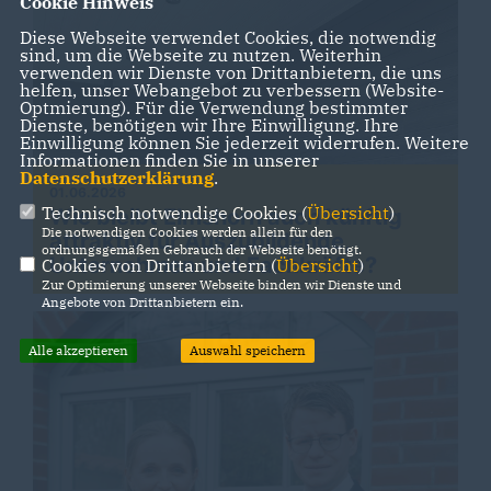
Cookie Hinweis
Diese Webseite verwendet Cookies, die notwendig
sind, um die Webseite zu nutzen. Weiterhin
verwenden wir Dienste von Drittanbietern, die uns
helfen, unser Webangebot zu verbessern (Website-
Optmierung). Für die Verwendung bestimmter
Dienste, benötigen wir Ihre Einwilligung. Ihre
Einwilligung können Sie jederzeit widerrufen. Weitere
Informationen finden Sie in unserer
Datenschutzerklärung
.
01.06.2026
Technisch notwendige Cookies (
Übersicht
)
Wie bleibt Elmshorn auch künftig
Die notwendigen Cookies werden allein für den
attraktiv für Auszubildende,
ordnungsgemäßen Gebrauch der Webseite benötigt.
Unternehmen und Fachkräfte?
Cookies von Drittanbietern (
Übersicht
)
Zur Optimierung unserer Webseite binden wir Dienste und
Angebote von Drittanbietern ein.
Alle akzeptieren
Auswahl speichern