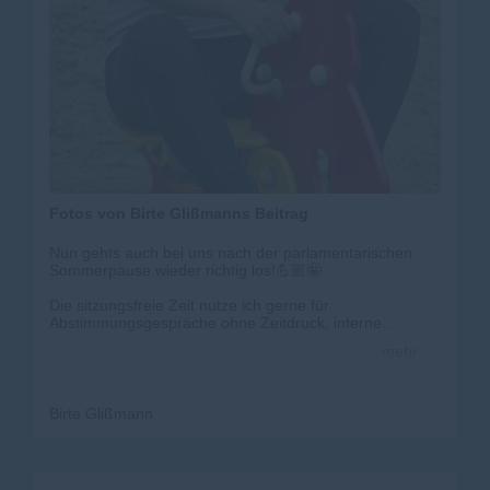
Fotos von Birte Glißmanns Beitrag
Nun gehts auch bei uns nach der parlamentarischen
Sommerpause wieder richtig los!💪🏼🤩
Die sitzungsfreie Zeit nutze ich gerne für
Abstimmungsgespräche ohne Zeitdruck, interne
Organisationssachen und die Aufarbeitung von neuen
mehr
oder längerfristigen Projekten🤓.
Wie ihr seht, war aber auch Zeit für Familie und
Freunde🥰, Urlaub☀️ und Krafttanken für anstehende
Birte Glißmann
(politische und private) Projekte und Veränderungen😇.
Ich freu mich auf die kommende Zeit!🙌🏼