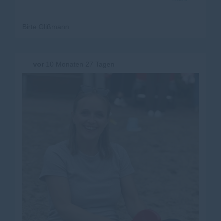
#Flensburg #
Antisemitismus
#
NieWieder
Birte Glißmann
vor
10 Monaten 27 Tagen