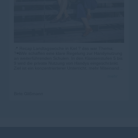
📍 Recap Landtagswoche in Kiel ? das war Thema:
?📲Wir schaffen eine klare Regelung zur Handynutzung
an weiterführenden Schulen. In den Klassenstufen 5 bis
9 wird die private Nutzung von Handys eingeschränkt.
Ziel ist ein konzentrierterer Unterricht, mehr Miteinander
und weniger digitale Ablenkung im Schulalltag.
mehr
Gleichzeitig bleibt der gezielte Einsatz im Unterricht
selbstverständlich möglich ? insbesondere für digitale
Bildung und Medienkompetenz. Die Ausgestaltung der
Regelung erfolgt im Dialog mit Schülerinnen und
Birte Glißmann
Schülern, Eltern und Lehrkräften, um praxistaugliche
Lösungen vor Ort zu schaffen. Wir sagen: Ja zur
digitalen Bildung, aber Nein zur Dauererreichbarkeit auf
dem Pausenhof.
Das stand noch auf der Tagesordnung🗒️:
?🚆Im Schienenverkehr setzen wir auf schnellere
Planungen, digitale Technik und verbindliche Zeitpläne,
damit Projekte wie neue Bahnsteige oder