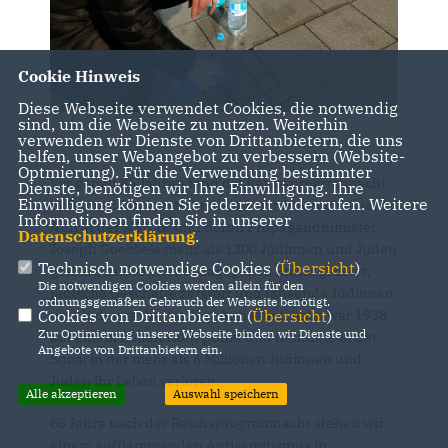
Cookie Hinweis
Diese Webseite verwendet Cookies, die notwendig
sind, um die Webseite zu nutzen. Weiterhin
verwenden wir Dienste von Drittanbietern, die uns
helfen, unser Webangebot zu verbessern (Website-
Optmierung). Für die Verwendung bestimmter
Vor genau 85 Jahren fand die Reichsprogromnacht
Dienste, benötigen wir Ihre Einwilligung. Ihre
Einwilligung können Sie jederzeit widerrufen. Weitere
in Deutschland statt. In dieser wurden nach einem
Informationen finden Sie in unserer
Aufruf der NSDAP und deren Propagandminister
Datenschutzerklärung
.
Joseph Goebbels mehr als 1300 Jüdinnen und Juden
Technisch notwendige Cookies (
Übersicht
)
getötet, zahlreicher Synagogen in Brand gesetzt,
Die notwendigen Cookies werden allein für den
jüdische Geschäfte zerstört und tausende Jüdinnen
ordnungsgemäßen Gebrauch der Webseite benötigt.
und Juden verhaftet. Der Antisemitismus war 1938
Cookies von Drittanbietern (
Übersicht
)
Zur Optimierung unserer Webseite binden wir Dienste und
auf einem neuen Höhepunkt und mündete in der
Angebote von Drittanbietern ein.
Shoa, in der mehr als 6 Millionen Jüdinnen und
Juden ihr Leben verloren.
Alle akzeptieren
Auswahl speichern
85 Jahre nach der Reichsprogromnacht stehen wir
einem aufflammenden Antisemitismus in