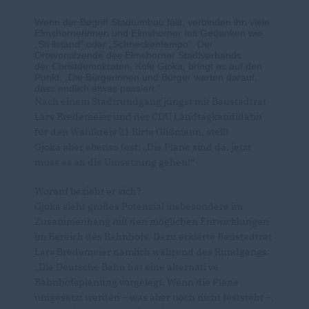
Wenn der Begriff Stadtumbau fällt, verbinden ihn viele
Elmshornerinnen und Elmshorner mit Gedanken wie
Sti llstand“ oder „Schneckentempo“. Der
Ortsvorsitzende des Elmshorner Stadtverbands
der Christdemokraten, Kole Gjoka, bringt es auf den
Punkt: „Die Bürgerinnen und Bürger warten darauf,
dass endlich etwas passiert.“
Nach einem Stadtrundgang jüngst mit Baustadtrat
Lars Bredemeier und der CDU Landtagkandidatin
für den Wahlkreis 21 Birte Glißmann, stellt
Gjoka aber ebenso fest: „Die Pläne sind da, jetzt
muss es an die Umsetzung gehen!“
Worauf bezieht er sich?
Gjoka sieht großes Potenzial insbesondere im
Zusammenhang mit den möglichen Entwicklungen
im Bereich des Bahnhofs. Dazu erklärte Baustadtrat
Lars Bredemeier nämlich während des Rundgangs:
Die Deutsche Bahn hat eine alternati ve
Bahnhofsplanung vorgelegt. Wenn die Pläne
umgesetzt werden – was aber noch nicht feststeht –,