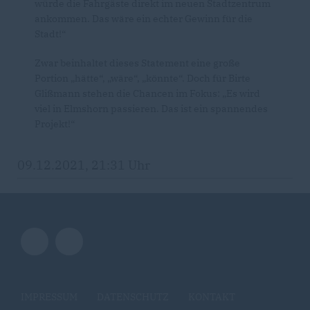
würde die Fahrgäste direkt im neuen Stadtzentrum
ankommen. Das wäre ein echter Gewinn für die
Stadt!“
Zwar beinhaltet dieses Statement eine große
Portion „hätte“, „wäre“, „könnte“. Doch für Birte
Glißmann stehen die Chancen im Fokus: „Es wird
viel in Elmshorn passieren. Das ist ein spannendes
Projekt!“
09.12.2021, 21:31 Uhr
IMPRESSUM
DATENSCHUTZ
KONTAKT