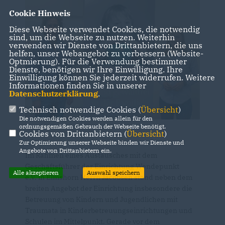
Cookie Hinweis
Diese Webseite verwendet Cookies, die notwendig
sind, um die Webseite zu nutzen. Weiterhin
verwenden wir Dienste von Drittanbietern, die uns
helfen, unser Webangebot zu verbessern (Website-
Optmierung). Für die Verwendung bestimmter
Dienste, benötigen wir Ihre Einwilligung. Ihre
Einwilligung können Sie jederzeit widerrufen. Weitere
Informationen finden Sie in unserer
Datenschutzerklärung
.
Technisch notwendige Cookies (
Übersicht
)
Die notwendigen Cookies werden allein für den
ordnungsgemäßen Gebrauch der Webseite benötigt.
Cookies von Drittanbietern (
Übersicht
)
Zur Optimierung unserer Webseite binden wir Dienste und
Angebote von Drittanbietern ein.
Im Rahmen eines Austausches mit dem
Geschäftsführer der Einrichtung Wendepunkt
Alle akzeptieren
Auswahl speichern
e.V. in Elmshorn Herrn Jacobsen stand neben dem
breiten Angebot der Einrichtung insbesondere die
Betreuung von Kindern und Jugendlichen mit
Traumata in Kinderbetreuungseinrichtungen und
Schulen im Mittelpunkt. Gerade vor dem