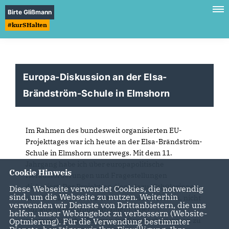
Birte Glißmann
#kurSHalten
Europa-Diskussion an der Elsa-
Brändström-Schule in Elmshorn
Im Rahmen des bundesweit organisierten EU-
Projekttages war ich heute an der Elsa-Brändström-
Schule in Elmshorn unterwegs. Mit dem 11.
Jahrgang habe ich über europapolitische
Cookie Hinweis
Herausforderungen und Fragestellungen
diskutiert. Der Projekttag dient dazu, Schülerinnen
Diese Webseite verwendet Cookies, die notwendig
sind, um die Webseite zu nutzen. Weiterhin
und Schüler mit Politikerinnen und Politikern, nicht
verwenden wir Dienste von Drittanbietern, die uns
nur aus dem Europaparlament, über
helfen, unser Webangebot zu verbessern (Website-
europapolitische Themen ins Gespräch kommen zu
Optmierung). Für die Verwendung bestimmter