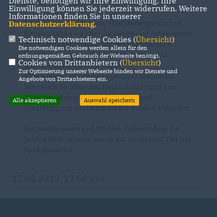
Dienste, benötigen wir Ihre Einwilligung. Ihre
lassen.
Einwilligung können Sie jederzeit widerrufen. Weitere
Informationen finden Sie in unserer
Nach einem allgemeinen, eher landespolitischen
Datenschutzerklärung
.
Einstieg haben wir über die allgemeine Arbeitsweise
Technisch notwendige Cookies (
Übersicht
)
des Europaparlaments und der Europäischen
Die notwendigen Cookies werden allein für den
Institutionen gesprochen. Insbesondere das
ordnungsgemäßen Gebrauch der Webseite benötigt.
Cookies von Drittanbietern (
Übersicht
)
Einstimmigkeitsprinzip und der
Zur Optimierung unserer Webseite binden wir Dienste und
Klimawandel standen im Fokus der Diskussion.
Angebote von Drittanbietern ein.
Aber auch die aktuellen Herausforderungen im
Zusammenhang mit der Aufnahme und
Alle akzeptieren
Auswahl speichern
Unterbringung von Geflüchteten wurden diskutiert.
Die Schülerinnen und Schüler, insbesondere die
beiden Moderatoren, waren gut vorbereitet. Das hat
Spaß gemacht!
17.05.2023, 17:58 Uhr